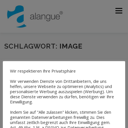
Zum
Inhalt
Menü
springen
ÜBER UNS
ÜBERSETZUNGEN
DOLMETSCHEN
SCHLAGWORT:
IMAGE
LEKTORAT
SPRACHEN
QUALITÄT
KONTAKT
Wir respektieren Ihre Privatsphäre
Wir verwenden Dienste von Drittanbietern, die uns
helfen, unsere Webseite zu optimieren (Analytics) und
personalisierte Werbung auszuspielen (Werbung). Um
diese Dienste verwenden zu dürfen, benötigen wir Ihre
Einwilligung.
Indem Sie auf "Alle zulassen" klicken, stimmen Sie den
genannten Datenverarbeitungen freiwillig zu. Dies
umfasst zeitlich begrenzt auch Ihre Einwilligung gem.
Art. 49 Abs. 1 lit. a DSGVO zur Datenverarbeitung