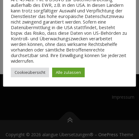
außerhalb des EWR, z.B. in den USA. In diesen Ländern
kann trotz sorgfältiger Auswahl und Verpflichtung der
MARKUP
/
RESPONSIVE
/
UNCATEGORIZED
Dienstleister das hohe europäische Datenschutzniveau
nicht zwingend garantiert werden. Sofern eine
Markup: Image Alignment
Datenübermittlung in die USA stattfindet, besteht
bspw. das Risiko, dass diese Daten von US-Behörden zu
Kontroll- und Überwachungszwecken verarbeitet
Welcome to image alignment! The best way to demonstrate the ebb
werden können, ohne dass wirksame Rechtsbehelfe
and flow of the various image positioning options is to nestle them
vorhanden oder sämtliche Betroffenenrechte
snuggly among an ocean of words. Grab …
durchsetzbar sind. Ihre Einwilligung können Sie jederzeit
widerrufen.
Cookieübersicht
Alle zulassen
Impressum
Copyright © 2026 alangue Übersetzungen®
–
OnePress
Theme