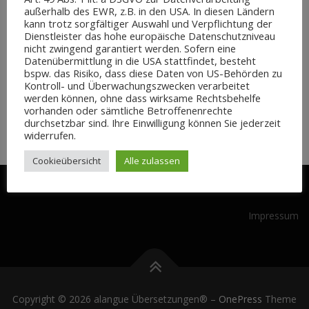
außerhalb des EWR, z.B. in den USA. In diesen Ländern
kann trotz sorgfältiger Auswahl und Verpflichtung der
MARKUP
/
RESPONSIVE
/
UNCATEGORIZED
Dienstleister das hohe europäische Datenschutzniveau
nicht zwingend garantiert werden. Sofern eine
Markup: Image Alignment
Datenübermittlung in die USA stattfindet, besteht
bspw. das Risiko, dass diese Daten von US-Behörden zu
Kontroll- und Überwachungszwecken verarbeitet
Welcome to image alignment! The best way to demonstrate the ebb
werden können, ohne dass wirksame Rechtsbehelfe
and flow of the various image positioning options is to nestle them
vorhanden oder sämtliche Betroffenenrechte
snuggly among an ocean of words. Grab …
durchsetzbar sind. Ihre Einwilligung können Sie jederzeit
widerrufen.
Cookieübersicht
Alle zulassen
Impressum
Copyright © 2026 alangue Übersetzungen®
–
OnePress
Theme