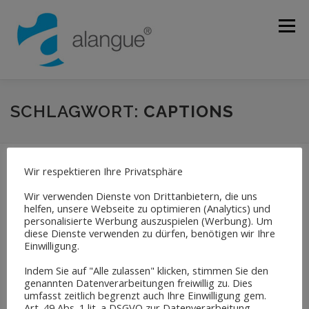
Zum
Inhalt
Menü
springen
ÜBER UNS
ÜBERSETZUNGEN
DOLMETSCHEN
SCHLAGWORT:
CAPTIONS
LEKTORAT
SPRACHEN
QUALITÄT
KONTAKT
Wir respektieren Ihre Privatsphäre
Wir verwenden Dienste von Drittanbietern, die uns
helfen, unsere Webseite zu optimieren (Analytics) und
personalisierte Werbung auszuspielen (Werbung). Um
diese Dienste verwenden zu dürfen, benötigen wir Ihre
Einwilligung.
Indem Sie auf "Alle zulassen" klicken, stimmen Sie den
genannten Datenverarbeitungen freiwillig zu. Dies
umfasst zeitlich begrenzt auch Ihre Einwilligung gem.
Art. 49 Abs. 1 lit. a DSGVO zur Datenverarbeitung